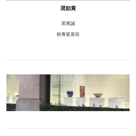
奨励賞
若尾誠
粉青瓷茶垸