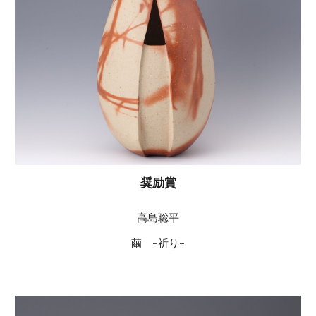
奨励賞
高島聡平
繭　-祈り-