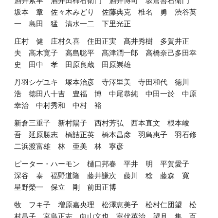
酒井紫羊　酒井田柿右衛門　酒井博司　坂倉善右衛門　
坂本　章　佐々木みどり　佐藤典克　椎名　勇　渋谷英
一　島田　猛　清水一二　下里光正　
庄村　健　庄村久喜　住田正実　髙井秀樹　多賀井正
夫　高木寛子　高島聡平　髙津潤一郎　高橋奈己多田幸
史　田中　孝　田原良蔵　田原崇雄　
丹羽シゲユキ　塚本治彦　寺澤里美　寺田和代　徳川
浩　徳田八十吉　豊福　博　中尾恭純　中田一於　中原
幸治　中村秀和　中村　裕　
新倉三重子　新村陽子　西村芳弘　西本直文　根本峻
吾　延原勝志　橋詰正英　橋本昌彦　羽鳥惠子　羽石修
二浜渡富雄　林　亜美　林　寧彦　
ピーター・ハーモン　樋口邦春　平井　明　平賀愛子　
深谷　泰　福野道隆　藤井謙次　藤川　稔　藤森　寛　
星野榮一　保立　剛　前田正博　
牧　フキ子　増原嘉央理　松澤恵美子　松村仁団望　松
村昌子　宮島正志　向山文也　室伏英治　望月　集　百