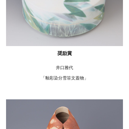
奨励賞
井口雅代
「釉彩染分雪笹文蓋物」