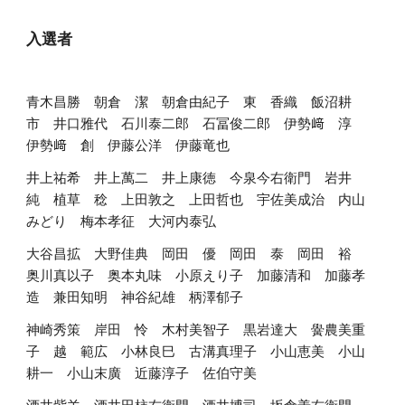
入選者
青木昌勝　朝倉　潔　朝倉由紀子　東　香織　飯沼耕
市　井口雅代　石川泰二郎　石冨俊二郎　伊勢﨑　淳　
伊勢﨑　創　伊藤公洋　伊藤竜也　
井上祐希　井上萬二　井上康徳　今泉今右衛門　岩井　
純　植草　稔　上田敦之　上田哲也　宇佐美成治　内山
みどり　梅本孝征　大河内泰弘
大谷昌拡　大野佳典　岡田　優　岡田　泰　岡田　裕　
奥川真以子　奥本丸味　小原えり子　加藤清和　加藤孝
造　兼田知明　神谷紀雄　柄澤郁子
神崎秀策　岸田　怜　木村美智子　黒岩達大　黌農美重
子　越　範広　小林良巳　古溝真理子　小山恵美　小山
耕一　小山末廣　近藤淳子　佐伯守美