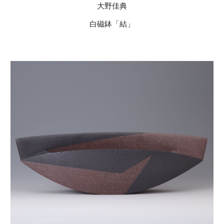
大野佳典
白磁鉢「結」