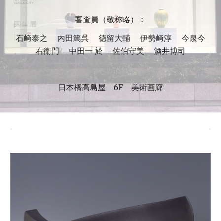
審査員（敬称略）：
石﨑泰之　 内田篤呉　 徳留大輔　 伊勢﨑淳　 今泉今
右衛門　 中田一 於　 佐伯守美　 酒井博司
日本橋高島屋　6F　美術画廊