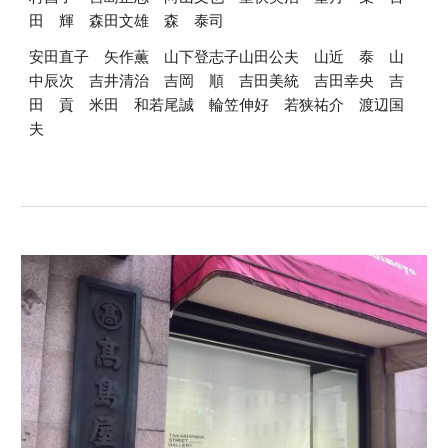
田　輝　森田文雄　森　泰司　
安田直子　矢作薫　山下登志子山田公夫　山近　泰　山
中辰次　吉井清治　吉岡　順　吉田美統　吉田幸央　吉
田　貢　米田　和若尾誠　輪笠伸好　若狭祐介　渡辺国
夫