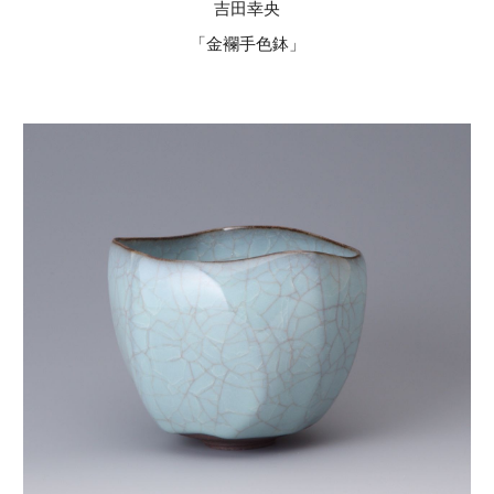
吉田幸央
「金襴手色鉢」