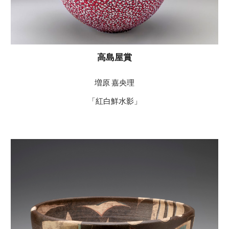
高島屋賞
増原 嘉央理
「紅白鮮水影」