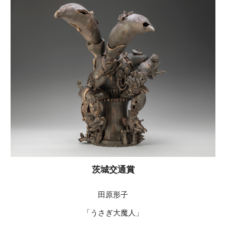
茨城交通賞
田原形子
「うさぎ大魔人」