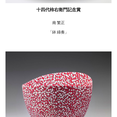
十四代柿右衛門記念賞
南 繁正
「鉢 綠奏」