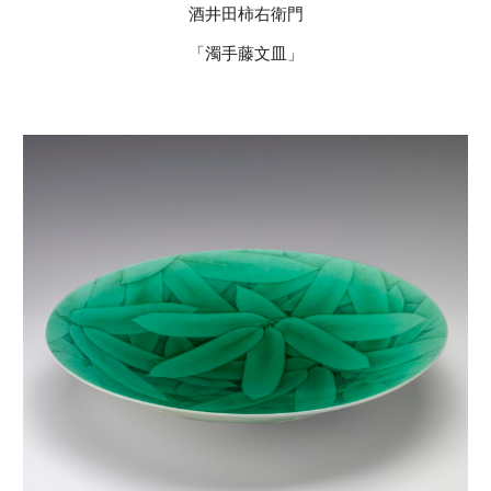
酒井田柿右衛門
「濁手藤文皿」