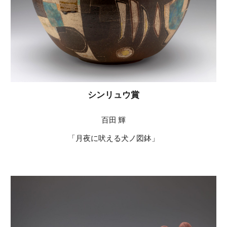
シンリュウ賞
百田 輝
「月夜に吠える犬ノ図鉢」