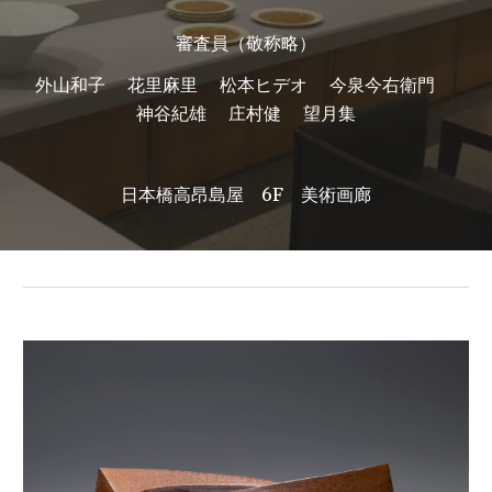
審査員（敬称略）
外山和子　 花里麻里　 松本ヒデオ　 今泉今右衛門　 
神谷紀雄　 庄村健　 望月集
日本橋高昂島屋　6F　美術画廊